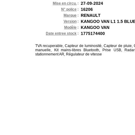
27-09-2024
Mise en circu.
:
16206
N° police
:
RENAULT
Marque
:
KANGOO VAN L1 1.5 BLUE
Version
:
KANGOO VAN
Modèle
:
1775174400
Date entree stock
:
TVA recuperable, Capteur de luminosité, Capteur de pluie, 
manuelle, Kit mains-libres Bluetooth, Prise USB, Rada
stationnement AR, Régulateur de vitesse