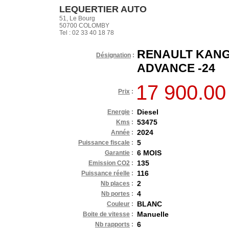
LEQUERTIER AUTO
51, Le Bourg
50700 COLOMBY
Tel : 02 33 40 18 78
RENAULT KANGO
Désignation
:
ADVANCE -24
17 900.00
Prix
:
Diesel
Energie
:
53475
Kms
:
2024
Année
:
5
Puissance fiscale
:
6 MOIS
Garantie
:
135
Emission CO2
:
116
Puissance réelle
:
2
Nb places
:
4
Nb portes
:
BLANC
Couleur
:
Manuelle
Boite de vitesse
:
6
Nb rapports
: