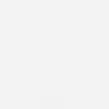
Nom
*
:
E-mail
*
:
Tel :
Message :
En soumettant ce formulaire, j'accepte que les informations s
dans ce formulaire soient exploitées pour permettre 
recontacter ou dans le cadre de la relation commercial
découlerait de cette demande.
*
*
Information(s) nécessaire(s) afin de traiter au mieux votre demande.
Envoyer