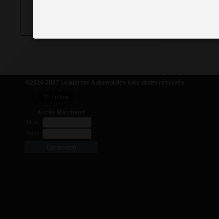
Pour conna
données col
©2026-2027 Lequertier Automobiles tous droits réservés
Accès Marchand
Nom
Pass