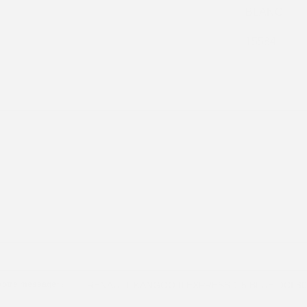
BLANC
15584
 votre message
*
: