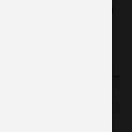
1.5 BLUE DCI 80CH GRAND
CONFORT 5CV / PRIX TTC
11 880.00
€
Contactez-nous
Kilométrage
69025 km
Année
2021
Boîte
Manuelle
Carburant
Diesel