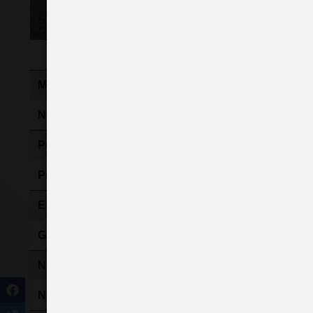
Mise en circu.
Nb rapports
Puissance fiscale
Puissance réelle
Emission CO2
Garantie
Nb places
Nb portes