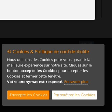
isation des
Accueil
🍪 Cookies & Politique de confidentialité
Mentions légales
Politique de confidentialité
Nous utilisons des Cookies pour vous garantir la
meilleure expérience sur notre site. Cliquez sur le
Accès PRO
bouton
accepte les Cookies
pour accepter les
Contact / Plan
Cookies et fermer cette fenêtre.
Votre anonymat est respecté.
En savoir plus
J'accepte les Cookies
Paramétrer les Cookies