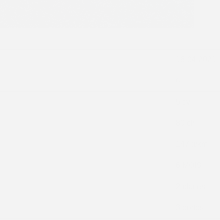
16-04-2021
6
5 cv
80 ch
147 g/km
6 MOIS
2 places
3 portes