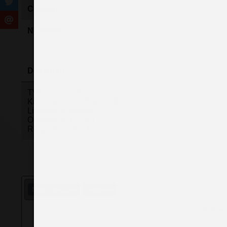
Couleur
N° police
Descriptif
TVA recuperable
Kit mains-libres Bluetooth
Limiteur de vitesse
Ordinateur de bord
Régulateur de vitesse
Nous contacter
Imprimer
Objet de