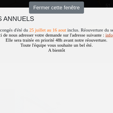
51,
Fermer cette fenêtre
 ANNUELS
Accueil
News
Occasio
 congés d'été du
25 juillet au 16 aout
inclus. Réouverture du s
i de nous adresser votre demande sur l'adresse suivante :
inf
Elle sera traitée en priorité 48h avant notre réouverture.
Toute l'équipe vous souhaite un bel été.
A bientôt
 80CH GRAND CONFORT 5CV / PRIX TTC
Vous êtes ici