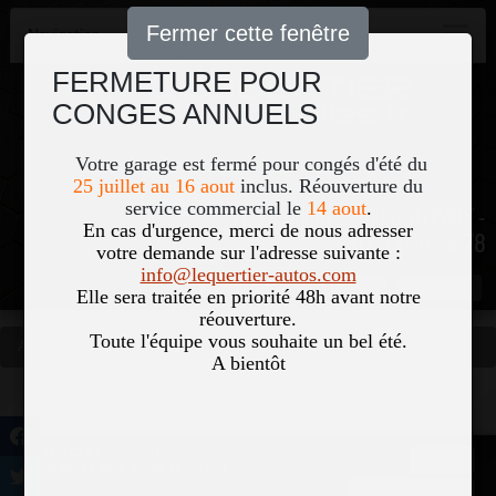
Fermer cette fenêtre
Navigation
FERMETURE POUR
CONGES ANNUELS
Votre garage est fermé pour congés d'été du
25 juillet au 16 aout
inclus. Réouverture du
service commercial le
14 aout
.
51, Le Bourg 50700 COLOMBY -
En cas d'urgence, merci de nous adresser
02 33 40 18 78
votre demande sur l'adresse suivante :
info@lequertier-autos.com
Nom
Pass
Elle sera traitée en priorité 48h avant notre
réouverture.
Toute l'équipe vous souhaite un bel été.
Accueil
Occasions
Vous êtes ici
A bientôt
©2026-2027 Lequertier
Accueil
Automobiles tous droits réservés
Mentions légales