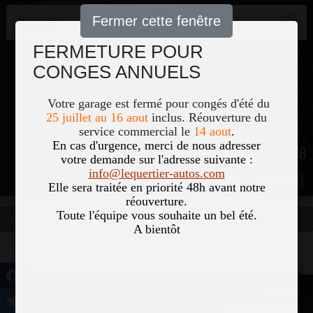
Fermer cette fenêtre
Navigation
FERMETURE POUR
CONGES ANNUELS
Votre garage est fermé pour congés d'été du
25 juillet au 16 aout
inclus. Réouverture du
service commercial le
14 aout
.
51, Le Bourg 50700 COLOMBY -
En cas d'urgence, merci de nous adresser
02 33 40 18 78
votre demande sur l'adresse suivante :
info@lequertier-autos.com
Nom
Pass
Elle sera traitée en priorité 48h avant notre
réouverture.
Toute l'équipe vous souhaite un bel été.
Accueil
Occasions
Vous êtes ici
A bientôt
©2026-2027 Lequertier
Accueil
Automobiles tous droits réservés
Mentions légales