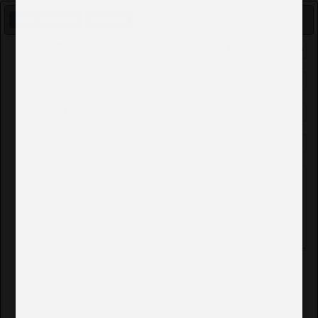
Nous contacter
Imprimer
Objet de votre
message
*
:
Nom
*
:
E-mail
*
:
Tel :
Message :
En soumettant ce formulaire, j'accepte que
les informations saisies dans ce formulaire
soient exploitées pour permettre de me
recontacter ou dans le cadre de la relation
commerciale qui découlerait de cette