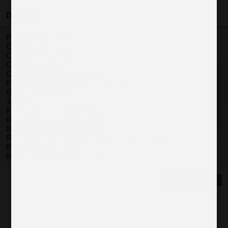
Descriptif
Pack IQ.Drive Plus
Caméra de recul
Capteur de luminosité
Capteur de pluie
Clim automatique bi-zones
Fixations Isofix aux places arrières
GPS Cartographique
Jantes Alu
Kit mains-libres Bluetooth
Radar de stationnement AR
Radar de stationnement AV
Reconnaissance panneaux de signalisation
Régulateur de vitesse
Rétroviseurs rabattables é...
Descriptif complet