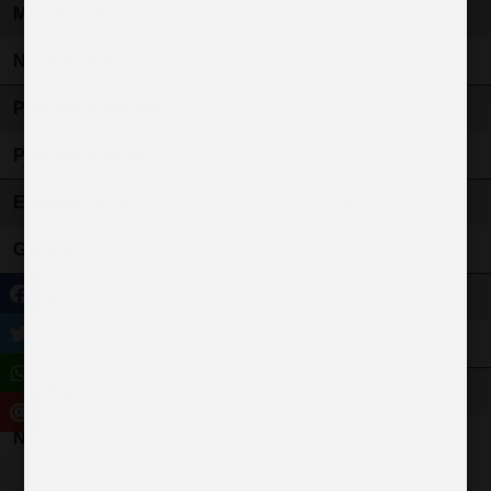
Mise en circu.
31-01-2020
Nb rapports
6
Puissance fiscale
6 cv
Puissance réelle
130 ch
Emission CO2
108 g/km
Garantie
6 MOIS
Nb places
5 places
Nb portes
5 portes
Couleur
NOIR
N° police
16226