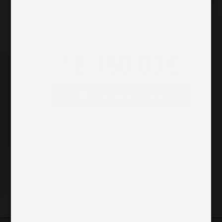
1.5 TSI EVO 130CH
IQ.DRIVE EURO6D-T 5P
18 750.00
€
Contactez-nous
Kilométrage
64591 km
Année
2020
Boîte
Manuelle
Carburant
Essence