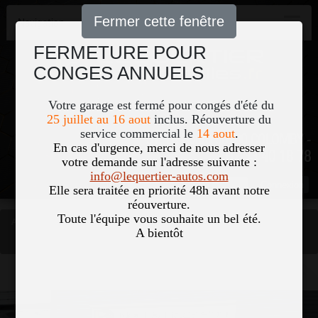
Fermer cette fenêtre
Navigation
FERMETURE POUR
CONGES ANNUELS
Votre garage est fermé pour congés d'été du
25 juillet au 16 aout
inclus. Réouverture du
service commercial le
14 aout
.
51, Le Bourg 50700 COLOMBY -
En cas d'urgence, merci de nous adresser
02 33 40 18 78
votre demande sur l'adresse suivante :
info@lequertier-autos.com
Nom
Pass
Elle sera traitée en priorité 48h avant notre
réouverture.
Toute l'équipe vous souhaite un bel été.
Accueil
Occasions
A bientôt
VOLKSWAGEN GOLF VII 1.5 TSI EVO 130CH IQ.DRIVE EURO6D-T 5P
Vous êtes ici