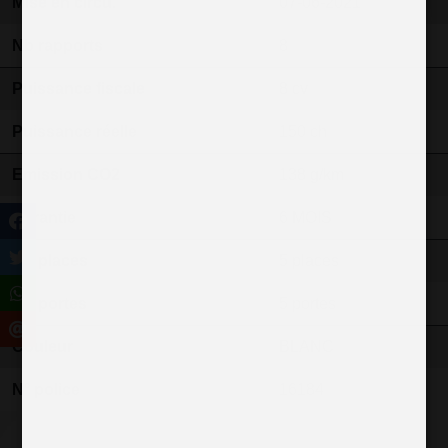
Mise en circu.
07-06-2021
Nb rapports
8
Puissance fiscale
8 cv
Puissance réelle
150 ch
Emission CO2
138 g/km
Garantie
6 MOIS
Nb places
5 places
Nb portes
5 portes
Couleur
BLANC
N° police
16184