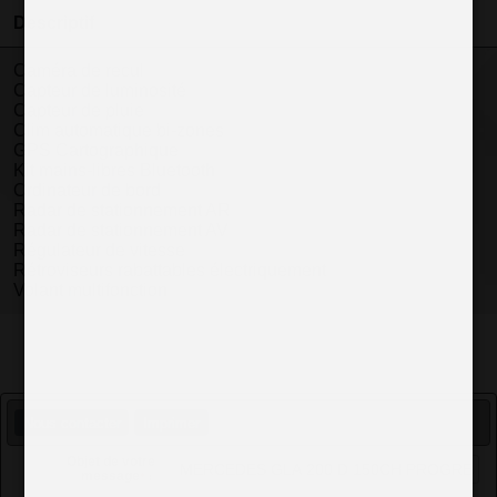
Descriptif
Caméra de recul
Capteur de luminosité
Capteur de pluie
Clim automatique bi-zones
GPS Cartographique
Kit mains-libres Bluetooth
Ordinateur de bord
Radar de stationnement AR
Radar de stationnement AV
Régulateur de vitesse
Rétroviseurs rabattables électriquement
Volant multifonction
Nous contacter
Imprimer
Objet de votre
message
*
: