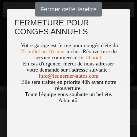
Fermer cette fenêtre
Navigation
FERMETURE POUR
CONGES ANNUELS
Votre garage est fermé pour congés d'été du
25 juillet au 16 aout
inclus. Réouverture du
service commercial le
14 aout
.
51, Le Bourg 50700 COLOMBY -
En cas d'urgence, merci de nous adresser
02 33 40 18 78
votre demande sur l'adresse suivante :
info@lequertier-autos.com
Nom
Pass
Elle sera traitée en priorité 48h avant notre
réouverture.
Toute l'équipe vous souhaite un bel été.
Accueil
Occasions
A bientôt
MERCEDES GLA 200 D 150CH PROGRESSIVE LINE 8G-DCT
Vous êtes ici