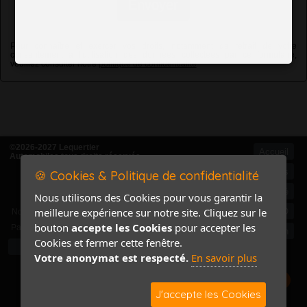
Envoyer
Pour connaître et exercer vos droits, notamment de retrait de votre
consentement à l'utilisation des données collectées par ce formulaire,
veuillez consulter notre
politique de confidentialité
©2026-2027 Lequertier
Accueil
Automobiles tous droits réservés
Mentions légales
🍪 Cookies & Politique de confidentialité
Politique de confidentialité
Nous utilisons des Cookies pour vous garantir la
Accès Marchand
meilleure expérience sur notre site. Cliquez sur le
Accès PRO
Nom
bouton
accepte les Cookies
pour accepter les
Pass
Contact / Plan
Cookies et fermer cette fenêtre.
Votre anonymat est respecté.
En savoir plus
J'accepte les Cookies