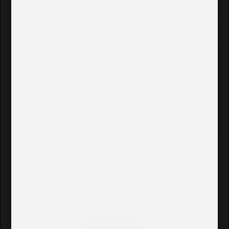
Nom
*
:
E-mail
*
:
Tel :
Message :
En soumettant ce formulaire, j'accepte que
les informations saisies dans ce formulaire
soient exploitées pour permettre de me
recontacter ou dans le cadre de la relation
commerciale qui découlerait de cette
demande.
*
*
Information(s) nécessaire(s) afin de traiter au mieux votre demande.