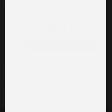
PROGRESSIVE LINE 8G-
DCT
28 900.00
€
Contactez-nous
Kilométrage
72040 km
Année
2021
Boîte
Automatique
Carburant
Diesel