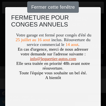
Fermer cette fenêtre
Navigation
FERMETURE POUR
CONGES ANNUELS
Votre garage est fermé pour congés d'été du
25 juillet au 16 aout
inclus. Réouverture du
service commercial le
14 aout
.
51, Le Bourg 50700 COLOMBY -
En cas d'urgence, merci de nous adresser
02 33 40 18 78
votre demande sur l'adresse suivante :
info@lequertier-autos.com
Nom
Pass
Elle sera traitée en priorité 48h avant notre
réouverture.
Toute l'équipe vous souhaite un bel été.
Accueil
Occasions
Vous êtes ici
A bientôt
©2026-2027 Lequertier
Accueil
Automobiles tous droits réservés
Mentions légales