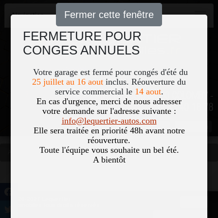
Fermer cette fenêtre
Navigation
FERMETURE POUR
CONGES ANNUELS
Votre garage est fermé pour congés d'été du
25 juillet au 16 aout
inclus. Réouverture du
service commercial le
14 aout
.
51, Le Bourg 50700 COLOMBY -
En cas d'urgence, merci de nous adresser
02 33 40 18 78
votre demande sur l'adresse suivante :
info@lequertier-autos.com
Nom
Pass
Elle sera traitée en priorité 48h avant notre
réouverture.
Toute l'équipe vous souhaite un bel été.
Accueil
Occasions
Vous êtes ici
A bientôt
©2026-2027 Lequertier
Accueil
Automobiles tous droits réservés
Mentions légales