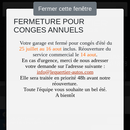
Fermer cette fenêtre
Navigation
FERMETURE POUR
CONGES ANNUELS
Votre garage est fermé pour congés d'été du
25 juillet au 16 aout
inclus. Réouverture du
service commercial le
14 aout
.
51, Le Bourg 50700 COLOMBY -
En cas d'urgence, merci de nous adresser
02 33 40 18 78
votre demande sur l'adresse suivante :
info@lequertier-autos.com
Nom
Pass
Elle sera traitée en priorité 48h avant notre
réouverture.
Toute l'équipe vous souhaite un bel été.
Accueil
Occasions
Vous êtes ici
A bientôt
©2026-2027 Lequertier
Accueil
Automobiles tous droits réservés
Mentions légales