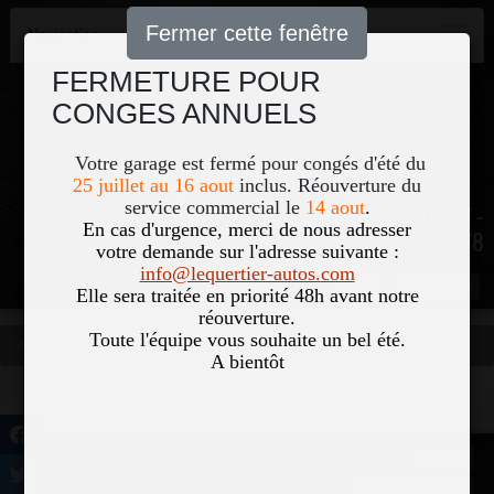
Fermer cette fenêtre
Navigation
FERMETURE POUR
CONGES ANNUELS
Votre garage est fermé pour congés d'été du
25 juillet au 16 aout
inclus. Réouverture du
service commercial le
14 aout
.
51, Le Bourg 50700 COLOMBY -
En cas d'urgence, merci de nous adresser
02 33 40 18 78
votre demande sur l'adresse suivante :
info@lequertier-autos.com
Nom
Pass
Elle sera traitée en priorité 48h avant notre
réouverture.
Toute l'équipe vous souhaite un bel été.
Accueil
Occasions
Vous êtes ici
A bientôt
©2026-2027 Lequertier
Accueil
Automobiles tous droits réservés
Mentions légales