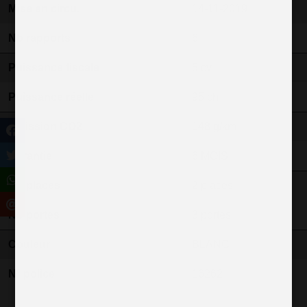
Mise en circu.
14-11-2019
Nb rapports
6
Puissance fiscale
5 cv
Puissance réelle
95 ch
Emission CO2
148 g/km
Garantie
6 MOIS
Nb places
2 places
Nb portes
3 portes
Couleur
BLANC
N° police
16262