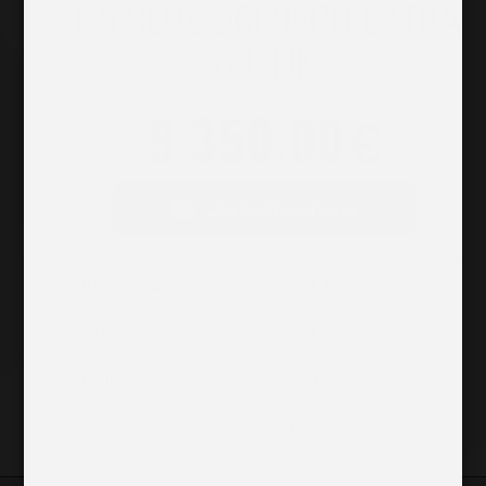
1.5 BLUE DCI 95CH EXTRA
R-LINK
9 350.00
€
Contactez-nous
Kilométrage
121350 km
Année
2019
Boîte
Manuelle
Carburant
Diesel