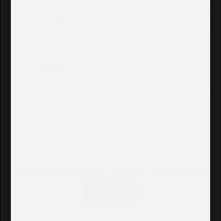
E-mail
*
:
Tel :
Message :
En soumettant ce formulaire, j'accepte que
les informations saisies dans ce formulaire
soient exploitées pour permettre de me
recontacter ou dans le cadre de la relation
commerciale qui découlerait de cette
demande.
*
*
Information(s) nécessaire(s) afin de traiter au mieux votre demande.
Envoyer