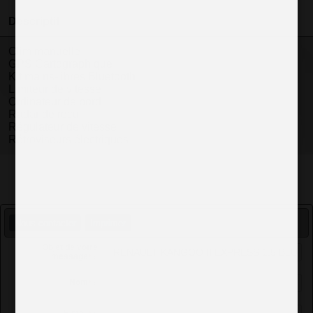
Descriptif
Clim manuelle
GPS Cartographique
Kit mains-libres Bluetooth
Limiteur de vitesse
Ordinateur de bord
Radar de recul
Régulateur de vitesse
Rétroviseurs électriques
Nous contacter
Imprimer
Objet de votre
message
*
:
Nom
*
: