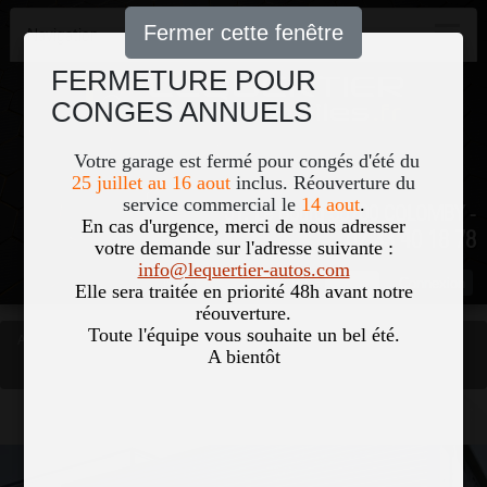
Fermer cette fenêtre
Navigation
FERMETURE POUR
CONGES ANNUELS
Votre garage est fermé pour congés d'été du
25 juillet au 16 aout
inclus. Réouverture du
service commercial le
14 aout
.
51, Le Bourg 50700 COLOMBY -
En cas d'urgence, merci de nous adresser
02 33 40 18 78
votre demande sur l'adresse suivante :
info@lequertier-autos.com
Nom
Pass
Elle sera traitée en priorité 48h avant notre
réouverture.
Toute l'équipe vous souhaite un bel été.
Accueil
Occasions
A bientôt
RENAULT KANGOO II EXPRESS 1.5 BLUE DCI 95CH EXTRA R-LINK
Vous êtes ici