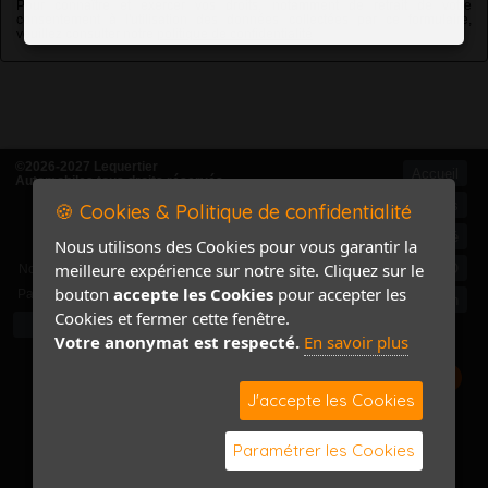
Pour connaître et exercer vos droits, notamment de retrait de votre
consentement à l'utilisation des données collectées par ce formulaire,
veuillez consulter notre
politique de confidentialité
©2026-2027 Lequertier
Accueil
Automobiles tous droits réservés
Mentions légales
🍪 Cookies & Politique de confidentialité
Politique de confidentialité
Nous utilisons des Cookies pour vous garantir la
Accès Marchand
meilleure expérience sur notre site. Cliquez sur le
Accès PRO
Nom
bouton
accepte les Cookies
pour accepter les
Pass
Contact / Plan
Cookies et fermer cette fenêtre.
Votre anonymat est respecté.
En savoir plus
J'accepte les Cookies
Paramétrer les Cookies