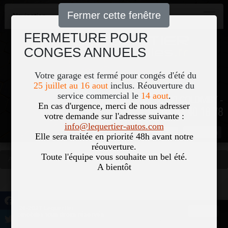
Fermer cette fenêtre
Navigation
FERMETURE POUR
CONGES ANNUELS
Votre garage est fermé pour congés d'été du
25 juillet au 16 aout
inclus. Réouverture du
service commercial le
14 aout
.
51, Le Bourg 50700 COLOMBY -
En cas d'urgence, merci de nous adresser
02 33 40 18 78
votre demande sur l'adresse suivante :
info@lequertier-autos.com
Nom
Pass
Elle sera traitée en priorité 48h avant notre
réouverture.
Toute l'équipe vous souhaite un bel été.
Accueil
Occasions
Vous êtes ici
A bientôt
©2026-2027 Lequertier
Accueil
Automobiles tous droits réservés
Mentions légales