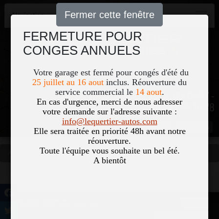
Fermer cette fenêtre
Navigation
FERMETURE POUR
CONGES ANNUELS
Votre garage est fermé pour congés d'été du
25 juillet au 16 aout
inclus. Réouverture du
service commercial le
14 aout
.
51, Le Bourg 50700 COLOMBY -
En cas d'urgence, merci de nous adresser
02 33 40 18 78
votre demande sur l'adresse suivante :
info@lequertier-autos.com
Nom
Pass
Elle sera traitée en priorité 48h avant notre
réouverture.
Toute l'équipe vous souhaite un bel été.
Accueil
Occasions
Vous êtes ici
A bientôt
©2026-2027 Lequertier
Accueil
Automobiles tous droits réservés
Mentions légales