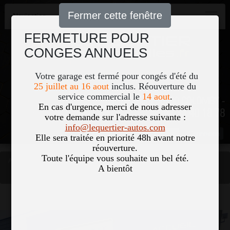
Fermer cette fenêtre
Navigation
FERMETURE POUR
CONGES ANNUELS
Votre garage est fermé pour congés d'été du
25 juillet au 16 aout
inclus. Réouverture du
service commercial le
14 aout
.
51, Le Bourg 50700 COLOMBY -
En cas d'urgence, merci de nous adresser
02 33 40 18 78
votre demande sur l'adresse suivante :
info@lequertier-autos.com
Nom
Pass
Elle sera traitée en priorité 48h avant notre
réouverture.
Toute l'équipe vous souhaite un bel été.
Accueil
Occasions
A bientôt
SKODA RAPID SPACEBACK 1.2 TSI 105CH GREENTEC AMBITION
Vous êtes ici