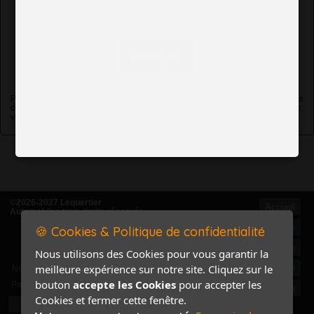
*
Information(s) nécessaire(s) afin de traiter au mieux votre demande.
Envoyer
Pour connaître et exercer vos droits, notamment de retrait de votre
consentement à l'utilisation des données collectées par ce formulaire,
veuillez consulter notre
politique de confidentialité
©2026-2027 Lequertier
Accueil
Automobiles tous droits réservés
Mentions légales
🍪 Cookies & Politique de confidentialité
Politique de confidentialité
Nous utilisons des Cookies pour vous garantir la
Accès Marchand
meilleure expérience sur notre site. Cliquez sur le
Accès PRO
Nom
bouton
accepte les Cookies
pour accepter les
Pass
Contact / Plan
Cookies et fermer cette fenêtre.