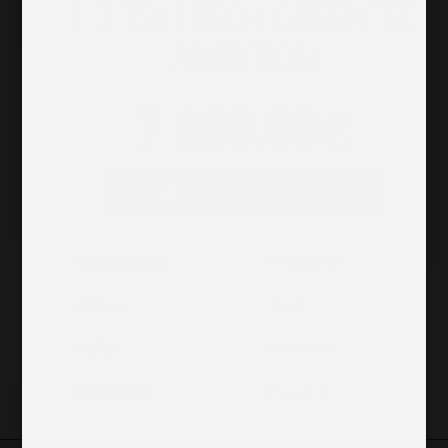
1.2 TSI 105CH GREENTEC
AMBITION
7 900.00
€
Contactez-nous
Kilométrage
154252 km
Année
2013
Boîte
Manuelle
Carburant
Essence