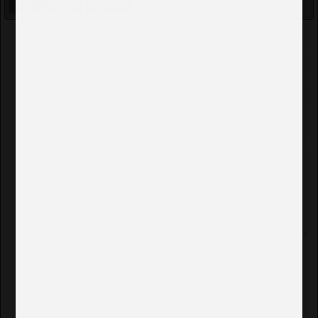
Nous contacter
Imprimer
Objet de votre
message
*
:
Nom
*
:
E-mail
*
:
Tel :
Message :
En soumettant ce formulaire, j'accepte que
les informations saisies dans ce formulaire
soient exploitées pour permettre de me
recontacter ou dans le cadre de la relation
commerciale qui découlerait de cette
demande.
*