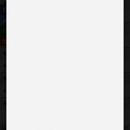
Mise en circu.
31-10-2013
Nb rapports
6
Puissance fiscale
5 cv
Puissance réelle
105 ch
Emission CO2
118 g/km
Nb places
5 places
Nb portes
5 portes
Couleur
GRIS C
N° police
16236