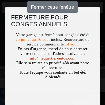
Fermer cette fenêtre
Navigation
FERMETURE POUR
CONGES ANNUELS
Votre garage est fermé pour congés d'été du
25 juillet au 16 aout
inclus. Réouverture du
service commercial le
14 aout
.
51, Le Bourg 50700 COLOMBY -
En cas d'urgence, merci de nous adresser
02 33 40 18 78
votre demande sur l'adresse suivante :
info@lequertier-autos.com
Nom
Pass
Elle sera traitée en priorité 48h avant notre
réouverture.
Toute l'équipe vous souhaite un bel été.
Accueil
Occasions
Vous êtes ici
A bientôt
©2026-2027 Lequertier
Accueil
Automobiles tous droits réservés
Mentions légales