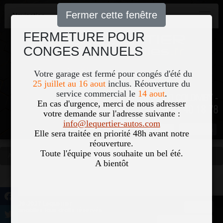
Fermer cette fenêtre
Navigation
FERMETURE POUR
CONGES ANNUELS
Votre garage est fermé pour congés d'été du
25 juillet au 16 aout
inclus. Réouverture du
service commercial le
14 aout
.
51, Le Bourg 50700 COLOMBY -
En cas d'urgence, merci de nous adresser
02 33 40 18 78
votre demande sur l'adresse suivante :
info@lequertier-autos.com
Nom
Pass
Elle sera traitée en priorité 48h avant notre
réouverture.
Toute l'équipe vous souhaite un bel été.
Accueil
Occasions
Vous êtes ici
A bientôt
©2026-2027 Lequertier
Accueil
Automobiles tous droits réservés
Mentions légales