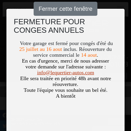
Fermer cette fenêtre
Navigation
FERMETURE POUR
CONGES ANNUELS
Votre garage est fermé pour congés d'été du
25 juillet au 16 aout
inclus. Réouverture du
service commercial le
14 aout
.
51, Le Bourg 50700 COLOMBY -
En cas d'urgence, merci de nous adresser
02 33 40 18 78
votre demande sur l'adresse suivante :
info@lequertier-autos.com
Nom
Pass
Elle sera traitée en priorité 48h avant notre
réouverture.
Toute l'équipe vous souhaite un bel été.
Accueil
Occasions
Vous êtes ici
A bientôt
©2026-2027 Lequertier
Accueil
Automobiles tous droits réservés
Mentions légales