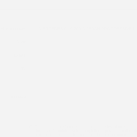
 votre message
*
:
Nom
*
:
E-mail
*
:
Tel :
Message :
En soumettant ce formulaire, j'accepte que les informations s
dans ce formulaire soient exploitées pour permettre 
recontacter ou dans le cadre de la relation commercial