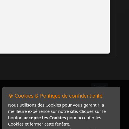
isation des
Accueil
🍪 Cookies & Politique de confidentialité
Mentions légales
Politique de confidentialité
Nous utilisons des Cookies pour vous garantir la
meilleure expérience sur notre site. Cliquez sur le
Accès PRO
bouton
accepte les Cookies
pour accepter les
Contact / Plan
Cookies et fermer cette fenêtre.