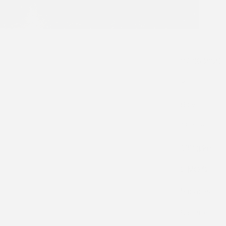
07-06-2021
8
8 cv
150 ch
138 g/km
6 MOIS
5 places
5 portes