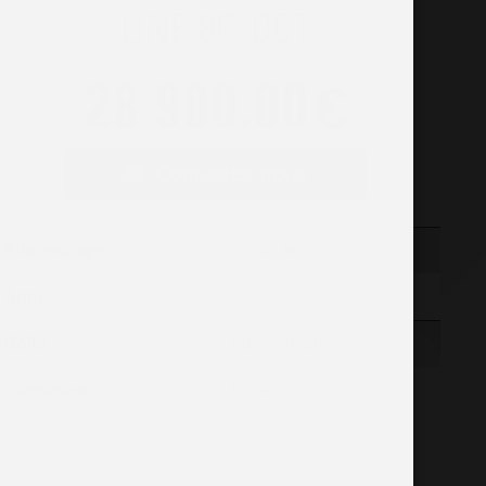
LINE 8G-DCT
28 900.00
€
Contactez-nous
Kilométrage
72040 km
Année
2021
Boîte
Automatique
Carburant
Diesel