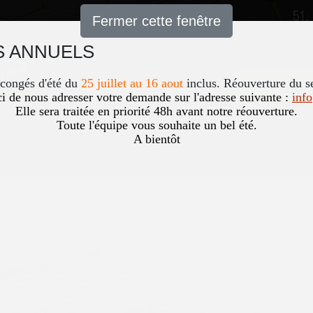
51,
Fermer cette fenêtre
 ANNUELS
Accueil
News
Occasio
 congés d'été du
25 juillet au 16 aout
inclus. Réouverture du s
i de nous adresser votre demande sur l'adresse suivante :
inf
Elle sera traitée en priorité 48h avant notre réouverture.
Toute l'équipe vous souhaite un bel été.
A bientôt
LINE 8G-DCT
Vous êtes ici