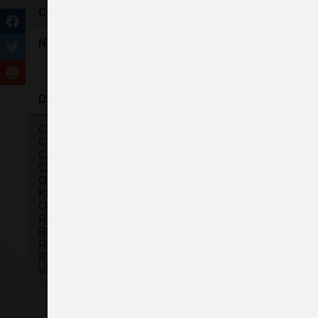
Couleur
N° police
Descriptif
Caméra de recul
Capteur de luminosité
Capteur de pluie
Clim automatique bi-zones
GPS Cartographique
Kit mains-libres Bluetooth
Ordinateur de bord
Radar de stationnement AR
Radar de stationnement AV
Régulateur de vitesse
Rétroviseurs rabattables électriquement
Volant multifonction