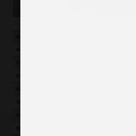
Mise en circu.
Nb rapports
Puissance fiscale
Puissance réelle
Emission CO2
Garantie
Nb places
Nb portes