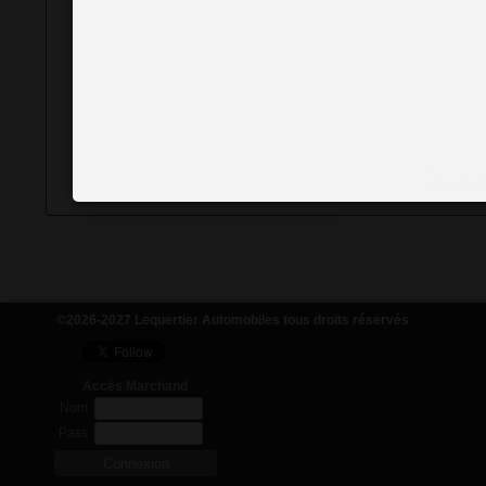
Pour conna
données col
©2026-2027 Lequertier Automobiles tous droits réservés
Accès Marchand
Nom
Pass