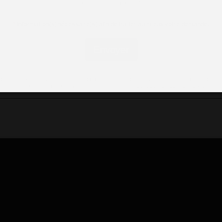
découlerait de cette demande.
*
*
Information(s) nécessaire(s) afin de traiter au mieux votre demande.
Envoyer
ître et exercer vos droits, notamment de retrait de votre consentement à l'util
lectées par ce formulaire, veuillez consulter notre
politique de confidentialité