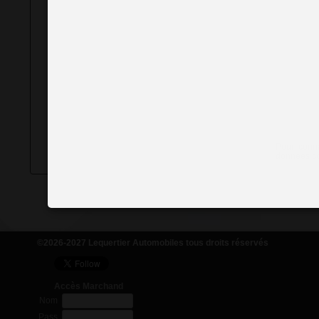
Pour conna
données col
©2026-2027 Lequertier Automobiles tous droits réservés
Accès Marchand
Nom
Pass