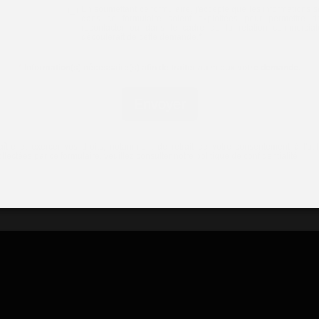
En soumettant ce formulaire, j'accepte que les informations s
dans ce formulaire soient exploitées pour permettre 
recontacter ou dans le cadre de la relation commercial
découlerait de cette demande.
*
*
Information(s) nécessaire(s) afin de traiter au mieux votre demande.
Envoyer
ître et exercer vos droits, notamment de retrait de votre consentement à l'util
lectées par ce formulaire, veuillez consulter notre
politique de confidentialité