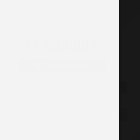
314 CDI 37S 3T5
PROPULSION
21 900.00
€
Contactez-nous
Kilométrage
113699 km
Année
2019
Boîte
Manuelle
Carburant
Diesel