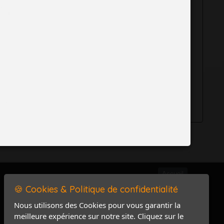
aisies
de me
e qui
isation des
Accueil
🍪 Cookies & Politique de confidentialité
Mentions légales
Politique de confidentialité
Nous utilisons des Cookies pour vous garantir la
meilleure expérience sur notre site. Cliquez sur le
Accès PRO