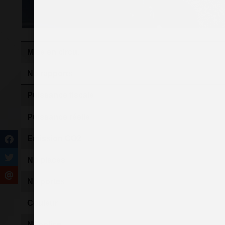
Mise en circu.
Nb rapports
Puissance fiscale
Puissance réelle
Emission CO2
Nb places
Nb portes
Couleur
N° police