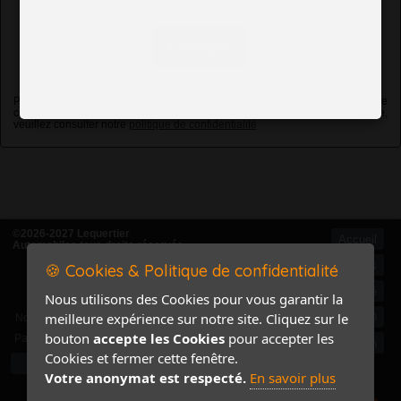
*
Information(s) nécessaire(s) afin de traiter au mieux votre demande.
Envoyer
Pour connaître et exercer vos droits, notamment de retrait de votre
consentement à l'utilisation des données collectées par ce formulaire,
veuillez consulter notre
politique de confidentialité
©2026-2027 Lequertier
Accueil
Automobiles tous droits réservés
Mentions légales
🍪 Cookies & Politique de confidentialité
Politique de confidentialité
Nous utilisons des Cookies pour vous garantir la
Accès Marchand
meilleure expérience sur notre site. Cliquez sur le
Accès PRO
Nom
bouton
accepte les Cookies
pour accepter les
Pass
Contact / Plan
Cookies et fermer cette fenêtre.
Votre anonymat est respecté.
En savoir plus