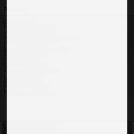
Descriptif
Caméra de recul
Pack RETROVISEURS
Pack STATIONNEMENT
Pare-chocs AV et AR ton carrosserie
Porte coulissante gauche
Banquette AR 3 places confort
Capteur de luminosité
Capteur de pluie
GPS Cartographique
Kit mains-libres Bluetooth
Limiteur de vitesse
Ordinateur de bord
Régulateur de vitesse
Rétroviseurs électriques
Nous contacter
Imprimer