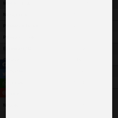
Mise en circu.
31-10-2017
Nb rapports
6
Puissance fiscale
7 cv
Puissance réelle
163 ch
Emission CO2
175 g/km
Garantie
6 MOS
Nb places
5 places
Nb portes
6 portes
Couleur
GRIS
N° police
16155