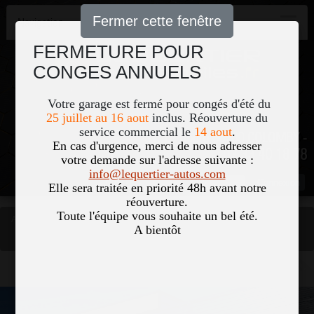
Fermer cette fenêtre
Navigation
FERMETURE POUR
CONGES ANNUELS
Votre garage est fermé pour congés d'été du
25 juillet au 16 aout
inclus. Réouverture du
service commercial le
14 aout
.
51, Le Bourg 50700 COLOMBY -
En cas d'urgence, merci de nous adresser
02 33 40 18 78
votre demande sur l'adresse suivante :
info@lequertier-autos.com
Nom
Pass
Elle sera traitée en priorité 48h avant notre
réouverture.
Toute l'équipe vous souhaite un bel été.
Accueil
Occasions
A bientôt
MERCEDES VITO MIXTO 116 CDI 163CV LONG SELECT
Vous êtes ici