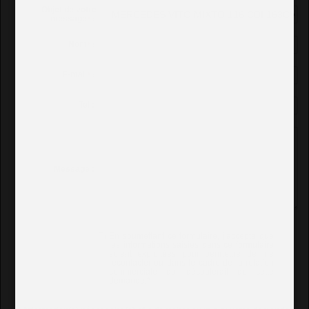
Objet de votre
message
*
:
Nom
*
:
E-mail
*
:
Tel :
Message :
En soumettant ce formulaire, j'accepte que
les informations saisies dans ce formulaire
soient exploitées pour permettre de me
recontacter ou dans le cadre de la relation
commerciale qui découlerait de cette
demande.
*