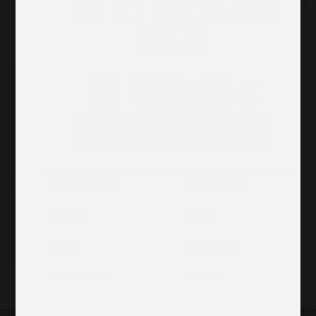
116 CDI 163CV LONG
SELECT
21 900.00
€
Contactez-nous
Kilométrage
189465 km
Année
2017
Boîte
Manuelle
Carburant
Diesel