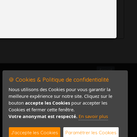
isation des
Accueil
🍪 Cookies & Politique de confidentialité
Mentions légales
Politique de confidentialité
Nous utilisons des Cookies pour vous garantir la
meilleure expérience sur notre site. Cliquez sur le
Accès PRO
bouton
accepte les Cookies
pour accepter les
Contact / Plan
Cookies et fermer cette fenêtre.
Votre anonymat est respecté.
En savoir plus
J'accepte les Cookies
Paramétrer les Cookies