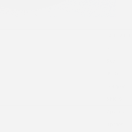
14-11-2019
6
5 cv
95 ch
148 g/km
6 MOIS
2 places
3 portes