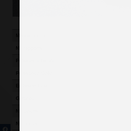
Mise en circu.
Nb rapports
Puissance fiscale
Puissance réelle
Emission CO2
Garantie
Nb places
Nb portes