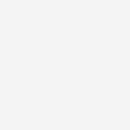
 votre message
*
:
Nom
*
:
E-mail
*
:
Tel :
Message :
En soumettant ce formulaire, j'accepte que les informations s
dans ce formulaire soient exploitées pour permettre 
recontacter ou dans le cadre de la relation commercial
découlerait de cette demande.
*
*
Information(s) nécessaire(s) afin de traiter au mieux votre demande.