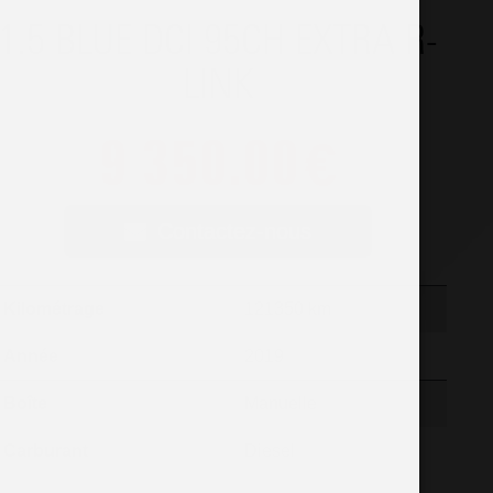
1.5 BLUE DCI 95CH EXTRA R-
LINK
9 350.00
€
Contactez-nous
Kilométrage
121350 km
Année
2019
Boîte
Manuelle
Carburant
Diesel