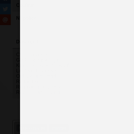
Couleur
N° police
Descriptif
Clim manuelle
GPS Cartographique
Kit mains-libres Bluetooth
Limiteur de vitesse
Ordinateur de bord
Radar de recul
Régulateur de vitesse
Rétroviseurs électriques
Nous contacter
Imprimer