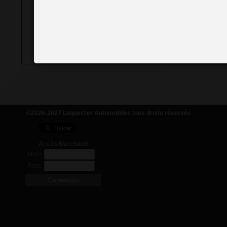
Pour conna
données col
©2026-2027 Lequertier Automobiles tous droits réservés
Accès Marchand
Nom
Pass