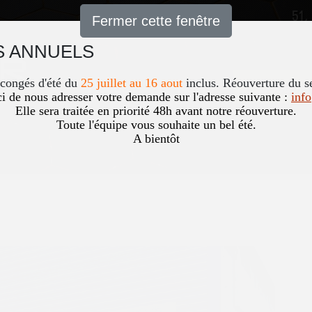
51,
Fermer cette fenêtre
 ANNUELS
Accueil
News
Occasio
 congés d'été du
25 juillet au 16 aout
inclus. Réouverture du s
i de nous adresser votre demande sur l'adresse suivante :
inf
Elle sera traitée en priorité 48h avant notre réouverture.
Toute l'équipe vous souhaite un bel été.
A bientôt
95CH EXTRA R-LINK
Vous êtes ici