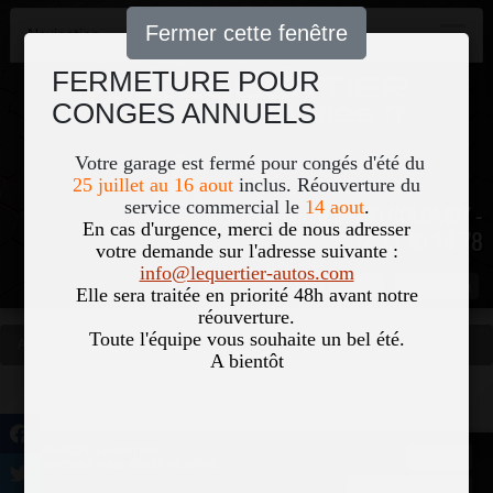
Fermer cette fenêtre
Navigation
FERMETURE POUR
CONGES ANNUELS
Votre garage est fermé pour congés d'été du
25 juillet au 16 aout
inclus. Réouverture du
service commercial le
14 aout
.
51, Le Bourg 50700 COLOMBY -
En cas d'urgence, merci de nous adresser
02 33 40 18 78
votre demande sur l'adresse suivante :
info@lequertier-autos.com
Nom
Pass
Elle sera traitée en priorité 48h avant notre
réouverture.
Toute l'équipe vous souhaite un bel été.
Accueil
Occasions
Vous êtes ici
A bientôt
©2026-2027 Lequertier
Accueil
Automobiles tous droits réservés
Mentions légales