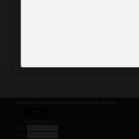
Pour conna
données col
©2026-2027 Lequertier Automobiles tous droits réservés
Accès Marchand
Nom
Pass