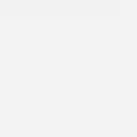
27-10-2016
7
12 cv
211 ch
155 g/km
6 MOIS
5 places
5 portes