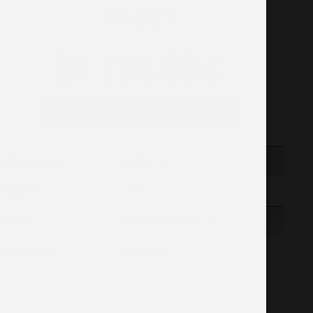
7G-DCT
21 750.00
€
Contactez-nous
Kilométrage
81687 km
Année
2016
Boîte
Rob simple embray
Carburant
Essence