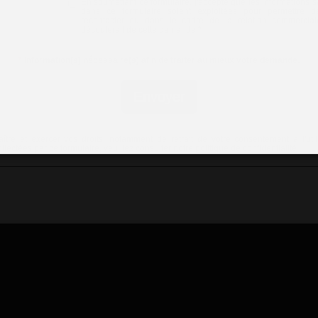
En soumettant ce formulaire, j'accepte que les informations s
dans ce formulaire soient exploitées pour permettre 
recontacter ou dans le cadre de la relation commercial
découlerait de cette demande.
*
*
Information(s) nécessaire(s) afin de traiter au mieux votre demande.
Envoyer
ître et exercer vos droits, notamment de retrait de votre consentement à l'util
lectées par ce formulaire, veuillez consulter notre
politique de confidentialité