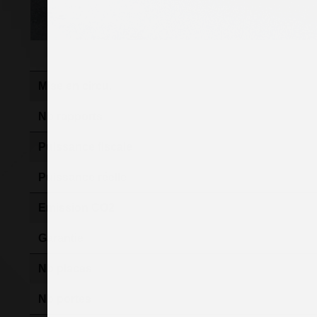
Mise en circu.
Nb rapports
Puissance fiscale
Puissance réelle
Emission CO2
Garantie
Nb places
Nb portes