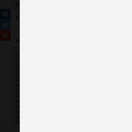
Couleur
N° police
Descriptif
Caméra de recul
Capteur de luminosité
Capteur de pluie
Clim automatique bi-zones
Coffre assisté électriquement
GPS Cartographique
Kit mains-libres Bluetooth
Limiteur de vitesse
Ordinateur de bord
Régulateur de vitesse
Rétroviseurs électriques
Rétroviseurs rabattables électriquement
Toit panoramique en verre
Volant multifonction