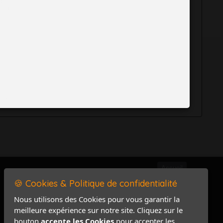
aisies
de me
e qui
isation des
Accueil
🍪 Cookies & Politique de confidentialité
Mentions légales
Politique de confidentialité
Nous utilisons des Cookies pour vous garantir la
meilleure expérience sur notre site. Cliquez sur le
Accès PRO
bouton
accepte les Cookies
pour accepter les