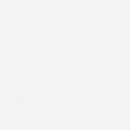
 votre message
*
:
Nom
*
:
E-mail
*
:
Tel :
Message :