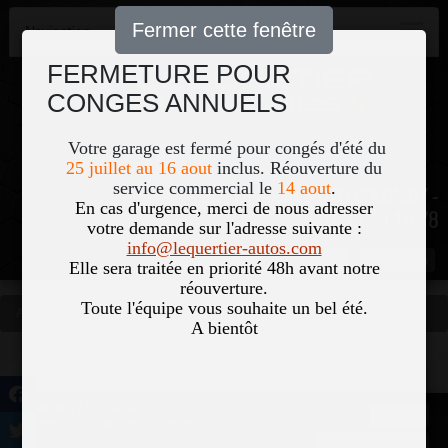
Fermer cette fenêtre
Navigation
FERMETURE POUR
CONGES ANNUELS
Votre garage est fermé pour congés d'été du
25 juillet au 16 aout
inclus. Réouverture du
service commercial le
14 aout
.
51, Le Bourg 50700 COLOMBY -
En cas d'urgence, merci de nous adresser
02 33 40 18 78
votre demande sur l'adresse suivante :
info@lequertier-autos.com
Nom
Pass
Elle sera traitée en priorité 48h avant notre
réouverture.
Toute l'équipe vous souhaite un bel été.
Accueil
Occasions
Vous êtes ici
A bientôt
©2026-2027 Lequertier
Accueil
Automobiles tous droits réservés
Mentions légales