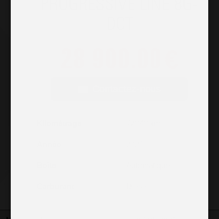
PROGRESSIVE LINE 8G-
DCT
28 900.00
€
Contactez-nous
Kilométrage
72040 km
Année
2021
Boîte
Automatique
Carburant
Diesel