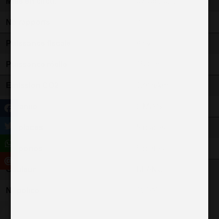
Mise en circu.
07-06-2021
Nb rapports
8
Puissance fiscale
8 cv
Puissance réelle
150 ch
Emission CO2
138 g/km
Garantie
6 MOIS
Nb places
5 places
Nb portes
5 portes
Couleur
BLANC
N° police
16184