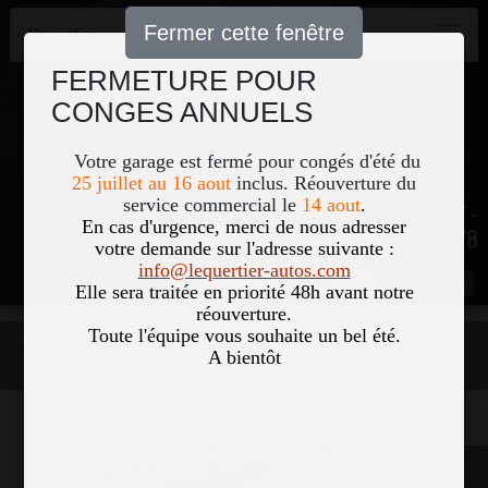
Fermer cette fenêtre
Navigation
FERMETURE POUR
CONGES ANNUELS
Votre garage est fermé pour congés d'été du
25 juillet au 16 aout
inclus. Réouverture du
service commercial le
14 aout
.
51, Le Bourg 50700 COLOMBY -
En cas d'urgence, merci de nous adresser
02 33 40 18 78
votre demande sur l'adresse suivante :
info@lequertier-autos.com
Nom
Pass
Elle sera traitée en priorité 48h avant notre
réouverture.
Toute l'équipe vous souhaite un bel été.
Accueil
Occasions
A bientôt
MERCEDES GLA 200 D 150CH PROGRESSIVE LINE 8G-DCT
Vous êtes ici