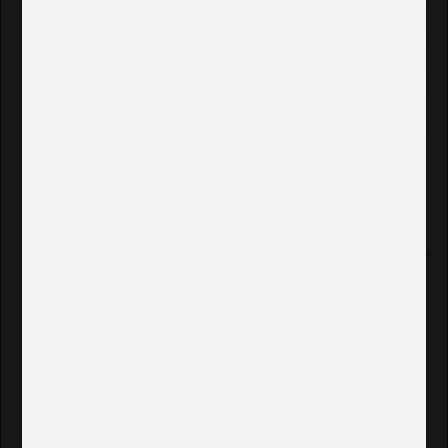
Nom
*
:
E-mail
*
:
Tel :
Message :
En soumettant ce formulaire, j'accepte que
les informations saisies dans ce formulaire
soient exploitées pour permettre de me
recontacter ou dans le cadre de la relation
commerciale qui découlerait de cette
demande.
*
*
Information(s) nécessaire(s) afin de traiter au mieux votre demande.