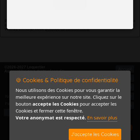
Envoyer
Pour connaître et exercer vos droits, notamment de retrait de votre
consentement à l'utilisation des données collectées par ce formulaire,
veuillez consulter notre
politique de confidentialité
©2026-2027 Lequertier
Accueil
Automobiles tous droits réservés
Mentions légales
🍪 Cookies & Politique de confidentialité
Politique de confidentialité
Nous utilisons des Cookies pour vous garantir la
Accès Marchand
meilleure expérience sur notre site. Cliquez sur le
Accès PRO
Nom
bouton
accepte les Cookies
pour accepter les
Pass
Contact / Plan
Cookies et fermer cette fenêtre.
Votre anonymat est respecté.
En savoir plus
J'accepte les Cookies