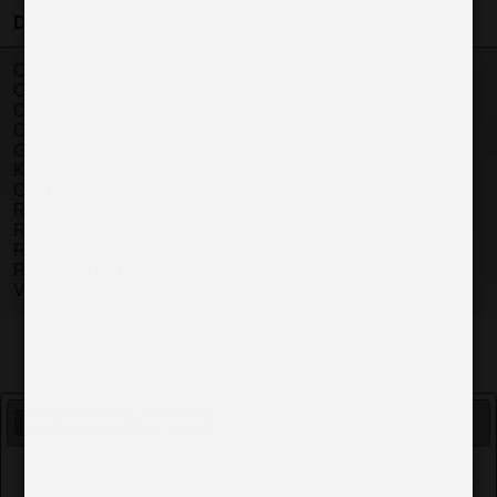
Descriptif
Caméra de recul
Capteur de luminosité
Capteur de pluie
Clim automatique bi-zones
GPS Cartographique
Kit mains-libres Bluetooth
Ordinateur de bord
Radar de stationnement AR
Radar de stationnement AV
Régulateur de vitesse
Rétroviseurs rabattables électriquement
Volant multifonction
Nous contacter
Imprimer
Objet de votre
message
*
: